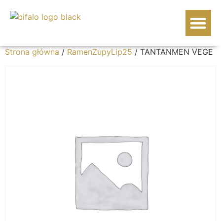
WOŁOWINA BIF
Strona główna
/
RamenZupyLip25
/ TANTANMEN VEGE