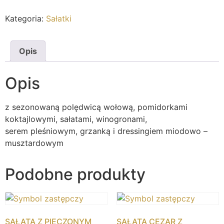
Kategoria:
Sałatki
Opis
Opis
z sezonowaną polędwicą wołową, pomidorkami
koktajlowymi, sałatami, winogronami,
serem pleśniowym, grzanką i dressingiem miodowo –
musztardowym
Podobne produkty
SAŁATA Z PIECZONYM
SAŁATA CEZAR Z