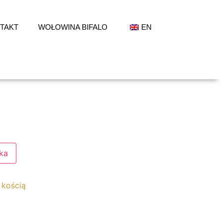
TAKT
WOŁOWINA BIFALO
EN
ka
 kością