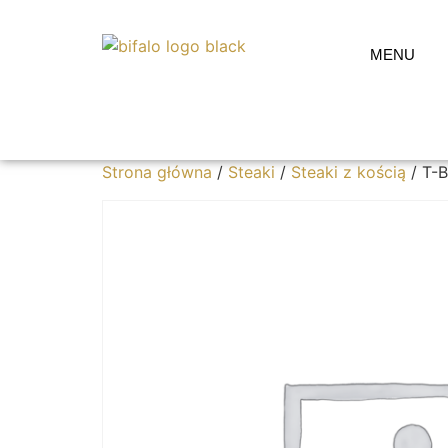
MENU
Strona główna
/
Steaki
/
Steaki z kością
/ T-