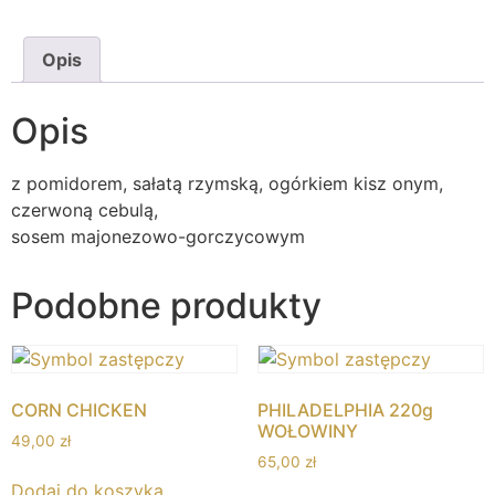
Opis
Opis
z pomidorem, sałatą rzymską, ogórkiem kisz onym,
czerwoną cebulą,
sosem majonezowo-gorczycowym
Podobne produkty
CORN CHICKEN
PHILADELPHIA 220g
WOŁOWINY
49,00
zł
65,00
zł
Dodaj do koszyka