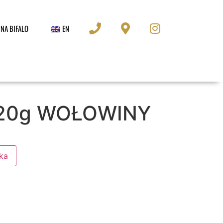
NA BIFALO
EN
220g WOŁOWINY
ka