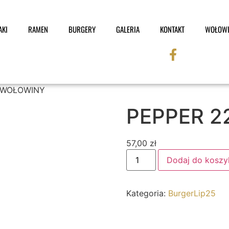
AKI
RAMEN
BURGERY
GALERIA
KONTAKT
WOŁOWI
g WOŁOWINY
PEPPER 
57,00
zł
Dodaj do koszy
Kategoria:
BurgerLip25