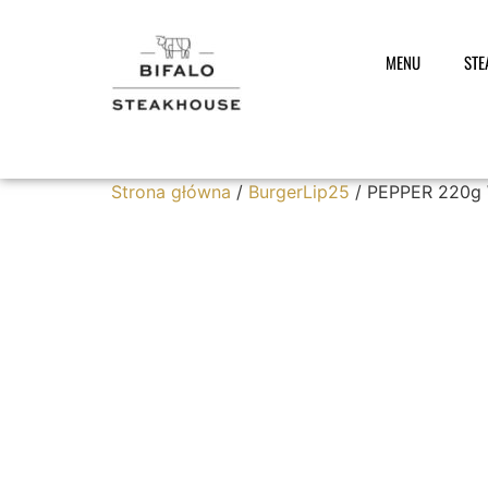
MENU
STE
Strona główna
/
BurgerLip25
/ PEPPER 220